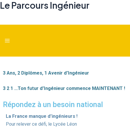
Le Parcours Ingénieur
Aller
au
contenu
Main
Menu
3
Ans,
2
Diplômes,
1
Avenir d’Ingénieur
3 2 1 …
Ton futur d’Ingénieur commence MAINTENANT !
Répondez à un besoin national
La France manque d’ingénieurs !
Pour relever ce défi, le Lycée Léon